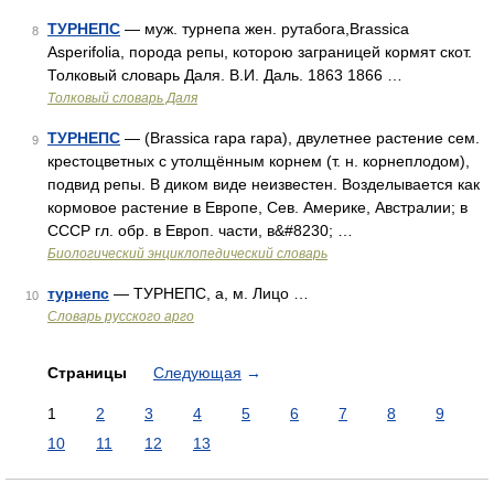
ТУРНЕПС
— муж. турнепа жен. рутабога,Brassica
8
Asperifolia, порода репы, которою заграницей кормят скот.
Толковый словарь Даля. В.И. Даль. 1863 1866 …
Толковый словарь Даля
ТУРНЕПС
— (Brassica rapa rара), двулетнее растение сем.
9
крестоцветных с утолщённым корнем (т. н. корнеплодом),
подвид репы. В диком виде неизвестен. Возделывается как
кормовое растение в Европе, Сев. Америке, Австралии; в
СССР гл. обр. в Европ. части, в&#8230; …
Биологический энциклопедический словарь
турнепс
— ТУРНЕПС, а, м. Лицо …
10
Словарь русского арго
Страницы
Следующая
→
1
2
3
4
5
6
7
8
9
10
11
12
13