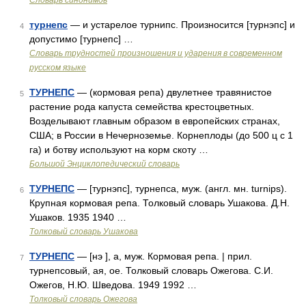
Словарь синонимов
турнепс
— и устарелое турнипс. Произносится [турнэпс] и
4
допустимо [турнепс] …
Словарь трудностей произношения и ударения в современном
русском языке
ТУРНЕПС
— (кормовая репа) двулетнее травянистое
5
растение рода капуста семейства крестоцветных.
Возделывают главным образом в европейских странах,
США; в России в Нечерноземье. Корнеплоды (до 500 ц с 1
га) и ботву используют на корм скоту …
Большой Энциклопедический словарь
ТУРНЕПС
— [турнэпс], турнепса, муж. (англ. мн. turnips).
6
Крупная кормовая репа. Толковый словарь Ушакова. Д.Н.
Ушаков. 1935 1940 …
Толковый словарь Ушакова
ТУРНЕПС
— [нэ ], а, муж. Кормовая репа. | прил.
7
турнепсовый, ая, ое. Толковый словарь Ожегова. С.И.
Ожегов, Н.Ю. Шведова. 1949 1992 …
Толковый словарь Ожегова